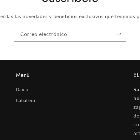
ierdas las novedades y beneficios exclusivos que tenemos p
Correo electrónico
Menú
EL
Sa
Dama
ho
Caballero
za
de
co
ar