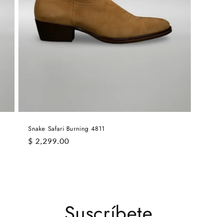
Snake Safari Burning 4811
Precio
$ 2,299.00
habitual
Suscríbete