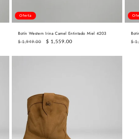
Oferta
Ofe
Botín Western Irina Camel Entintado Miel 4203
Boti
Precio
Precio
$ 1,559.00
Pre
$ 1,949.00
$ 1
habitual
de
hab
oferta