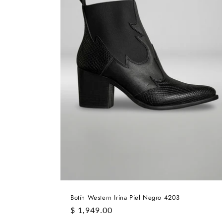
i
ó
n
:
Botín Western Irina Piel Negro 4203
Precio
$ 1,949.00
habitual