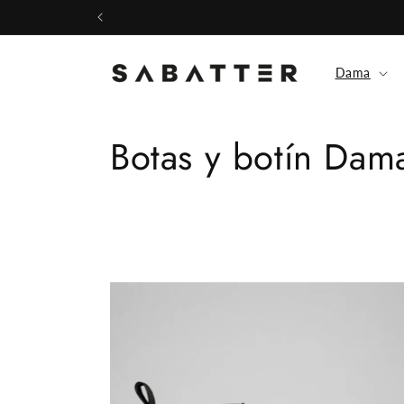
Ir
directamente
al contenido
Dama
C
Botas y botín Dam
o
l
e
c
c