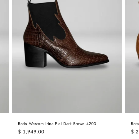
Botín Western Irina Piel Dark Brown 4203
Bota
Precio
$ 1,949.00
Pre
$ 2
habitual
hab