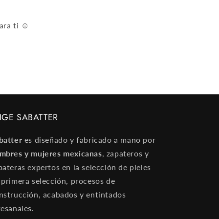
ara ti ☺
IGE SABATTER
batter
es diseñado y fabricado a mano por
mbres y mujeres mexicanas
, zapateros y
pateras expertos
en la selección de pieles
 primera selección, procesos de
nstrucción, acabados y entintados
tesanales.