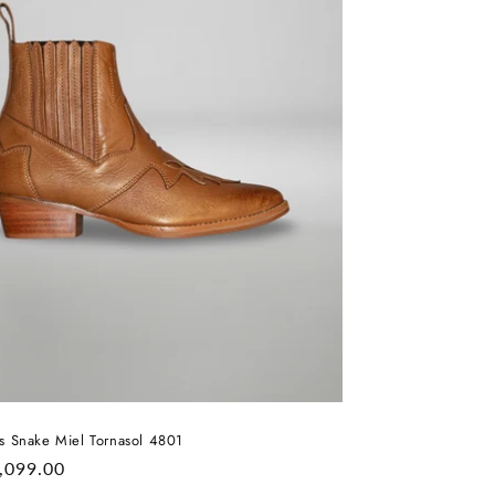
s Snake Miel Tornasol 4801
cio
,099.00
itual