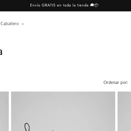
Envío GRATIS en toda la tienda 🚚📦
Caballero
a
Ordenar por: