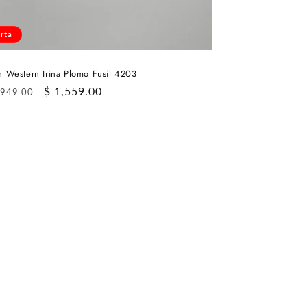
rta
n Western Irina Plomo Fusil 4203
cio
Precio
$ 1,559.00
,949.00
itual
de
oferta